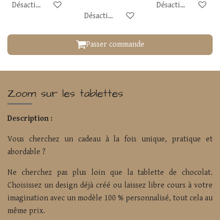
Désactivé
Désactivé
Désactivé
Passer commande
Zoom sur les tablettes
Description :
Vous cherchez un cadeau à la fois unique, pratique et
abordable ?
Ne cherchez pas plus loin que la tablette de chocolat.
Choisissez un design déjà créé ou laissez libre cours à votre
imagination avec un modèle 100 % personnalisé, tout cela au
même prix.