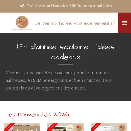
Créations artisanales 100 % personnalisées
Passer
au
contenu
Je personnalise vos événements !
principal
Fin d'année scolaire : idées
cadeaux
Découvrez une variété de cadeaux pour les nounous,
maîtresses, ATSEM, enseignants et bien d'autres, tous
essentiels au développement des enfants.
Les nouveautés 2026
Nouveau !