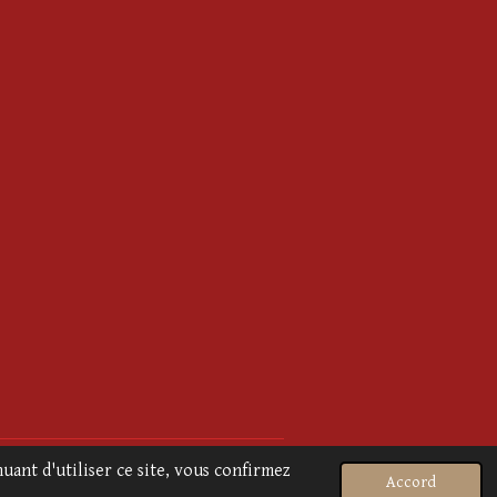
Propulsé par
Webador
uant d'utiliser ce site, vous confirmez
Accord