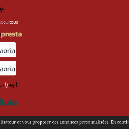
079800038
|
Mentions Légales
|
Conditions Générales de Vente
tilisateur et vous proposer des annonces personnalisées. En contin