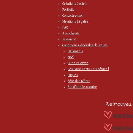
Créations à offrir
Portfolio
Contactez-moi !
Mentions Légales
FAQ
Avis Clients
Paiement
Conditions Générales de Vente
Halloween
Noël
Saint Valentin
Les Faire-Parts + en détails !
Pâques
Fête des Mères
Fin d'année scolaire
Retrouvez m