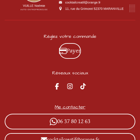
Réglez votre commande
Payer
Réseaux sociaux
F
I
T
a
n
i
c
s
k
e
t
T
Me contacter
b
a
o
o
g
k
06 37 80 12 63
o
r
k
a
m
cocktailcreatif@orange.fr