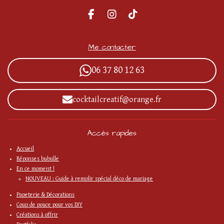
F
I
T
a
n
i
c
s
k
e
t
T
Me contacter
b
a
o
o
g
k
06 37 80 12 63
o
r
k
a
m
cocktailcreatif@orange.fr
Accès rapides
Accueil
Réponses bubulle
En ce moment !
NOUVEAU : Guide à remplir spécial déco de mariage
Papeterie & Décorations
Coup de pouce pour vos DIY
Créations à offrir