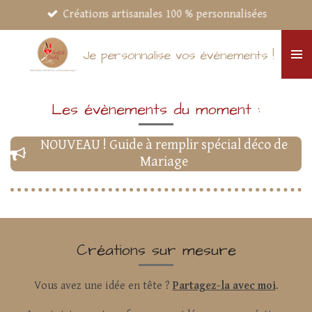
Créations artisanales 100 % personnalisées
Passer
au
contenu
Je personnalise vos événements !
principal
Les évènements du moment :
NOUVEAU ! Guide à remplir spécial déco de
Mariage
Créations sur mesure
Vous avez une idée en tête ?
Partagez-la avec moi
.