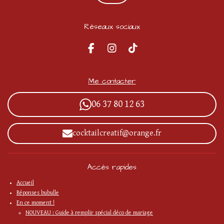
Réseaux sociaux
F
I
T
a
n
i
c
s
k
e
t
T
Me contacter
b
a
o
o
g
k
06 37 80 12 63
o
r
k
a
m
cocktailcreatif@orange.fr
Accès rapides
Accueil
Réponses bubulle
En ce moment !
NOUVEAU : Guide à remplir spécial déco de mariage