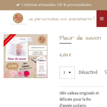
Créations artisanales 100 % personnalisées
Passer
au
contenu
Je personnalise vos événements !
principal
Fleur de savon
6,00 €
Désactivé
Idée cadeau originale et
délicate pour la fin
d’année scolaire.