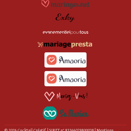
© 2026 Cocktail Créatif | SIRET n° 83366079800038
|
Mentions