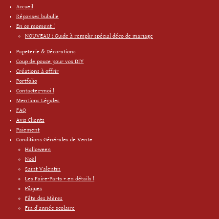
Accueil
Réponses bubulle
En ce moment !
NOUVEAU : Guide à remplir spécial déco de mariage
Papeterie & Décorations
Coup de pouce pour vos DIY
Créations à offrir
Portfolio
Contactez-moi !
Mentions Légales
FAQ
Avis Clients
Paiement
Conditions Générales de Vente
Halloween
Noël
Saint Valentin
Les Faire-Parts + en détails !
Pâques
Fête des Mères
Fin d'année scolaire