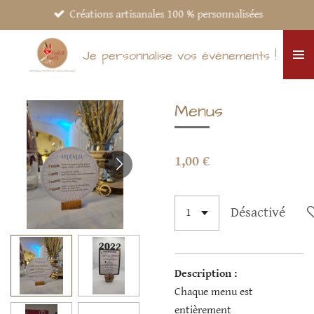
Créations artisanales 100 % personnalisées
Passer
au
contenu
Je personnalise vos événements !
principal
Menus
1,00 €
Désactivé
Description :
Chaque menu est
entièrement