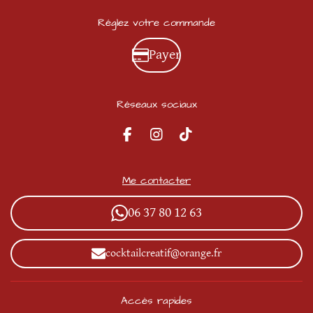
Réglez votre commande
Payer
Réseaux sociaux
F
I
T
a
n
i
c
s
k
e
t
T
Me contacter
b
a
o
o
g
k
06 37 80 12 63
o
r
k
a
m
cocktailcreatif@orange.fr
Accès rapides