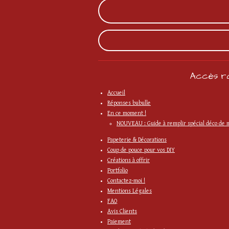
Accès ra
Accueil
Réponses bubulle
En ce moment !
NOUVEAU : Guide à remplir spécial déco de 
Papeterie & Décorations
Coup de pouce pour vos DIY
Créations à offrir
Portfolio
Contactez-moi !
Mentions Légales
FAQ
Avis Clients
Paiement