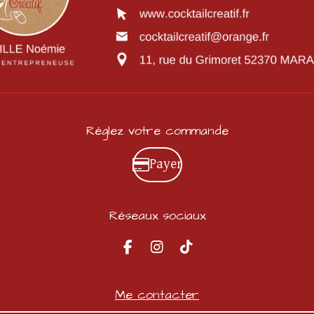
Réglez votre commande
Payer
Réseaux sociaux
F
I
T
a
n
i
c
s
k
e
t
T
Me contacter
b
a
o