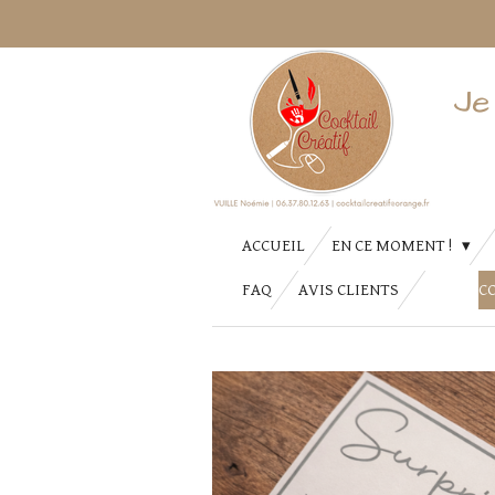
Passer
au
contenu
Je
principal
ACCUEIL
EN CE MOMENT !
FAQ
AVIS CLIENTS
C