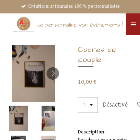
Créations artisanales 100 % personnalisées
Passer
au
contenu
Je personnalise vos événements !
principal
Cadres de
couple
10,00 €
Désactivé
Description :