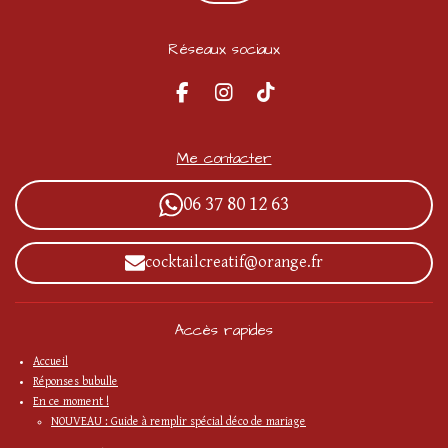
Réseaux sociaux
F
I
T
a
n
i
c
s
k
e
t
T
Me contacter
b
a
o
o
g
k
06 37 80 12 63
o
r
k
a
m
cocktailcreatif@orange.fr
Accès rapides
Accueil
Réponses bubulle
En ce moment !
NOUVEAU : Guide à remplir spécial déco de mariage