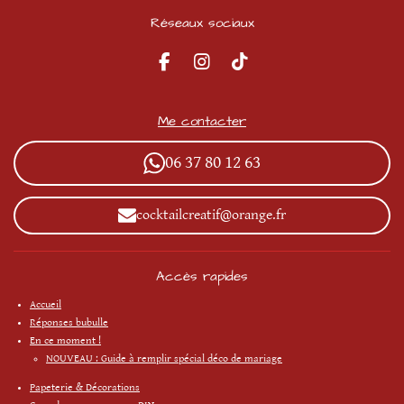
Réseaux sociaux
F
I
T
a
n
i
c
s
k
e
t
T
Me contacter
b
a
o
o
g
k
06 37 80 12 63
o
r
k
a
m
cocktailcreatif@orange.fr
Accès rapides
Accueil
Réponses bubulle
En ce moment !
NOUVEAU : Guide à remplir spécial déco de mariage
Papeterie & Décorations