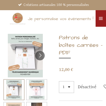
Créations artisanales 100 % personnalisées
Passer
au
contenu
Je personnalise vos événements !
principal
Patrons de
boîtes carrées –
PDF
12,00 €
Désactivé