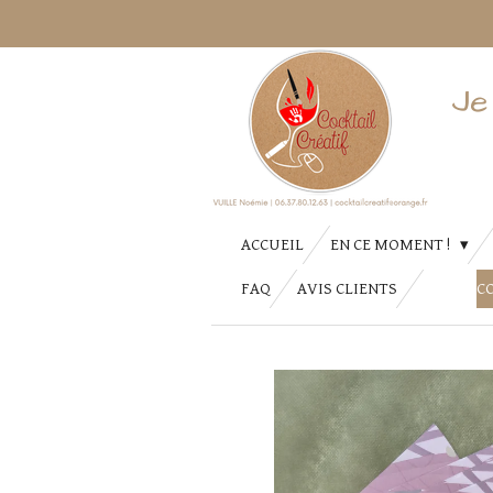
Passer
au
contenu
Je
principal
ACCUEIL
EN CE MOMENT !
FAQ
AVIS CLIENTS
C