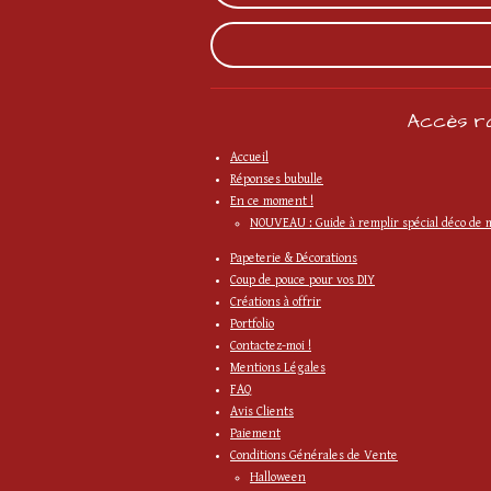
Accès ra
Accueil
Réponses bubulle
En ce moment !
NOUVEAU : Guide à remplir spécial déco de 
Papeterie & Décorations
Coup de pouce pour vos DIY
Créations à offrir
Portfolio
Contactez-moi !
Mentions Légales
FAQ
Avis Clients
Paiement
Conditions Générales de Vente
Halloween