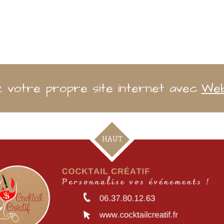
 votre propre site internet avec
We
HAUT