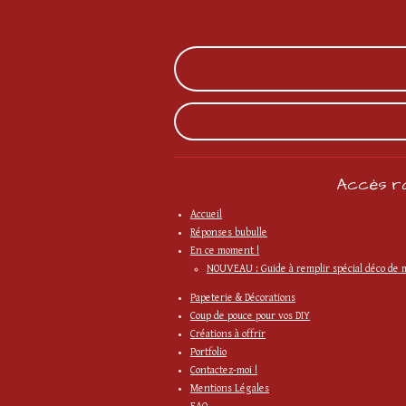
Accès ra
Accueil
Réponses bubulle
En ce moment !
NOUVEAU : Guide à remplir spécial déco de 
Papeterie & Décorations
Coup de pouce pour vos DIY
Créations à offrir
Portfolio
Contactez-moi !
Mentions Légales