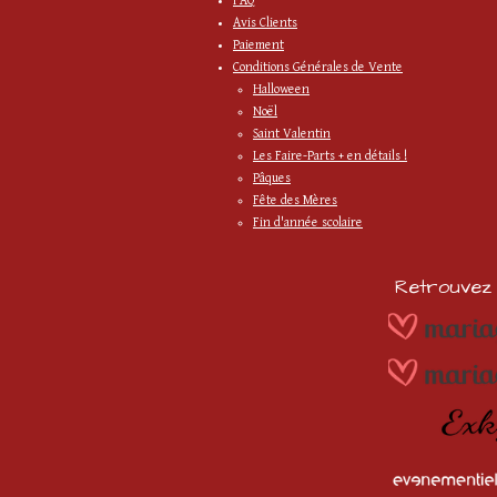
FAQ
Avis Clients
Paiement
Conditions Générales de Vente
Halloween
Noël
Saint Valentin
Les Faire-Parts + en détails !
Pâques
Fête des Mères
Fin d'année scolaire
Retrouvez m