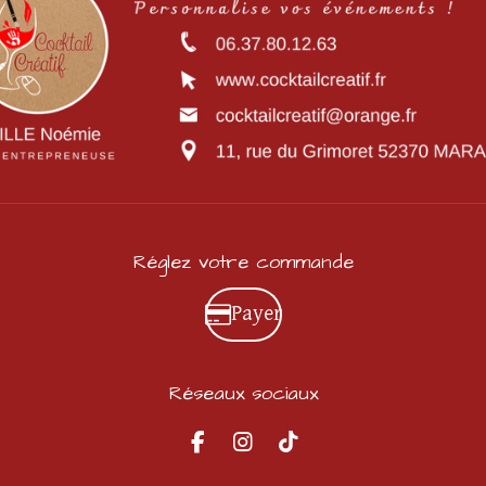
Réglez votre commande
Payer
Réseaux sociaux
F
I
T
a
n
i