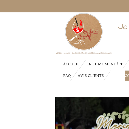
Passer
au
contenu
Je
principal
ACCUEIL
EN CE MOMENT !
FAQ
AVIS CLIENTS
C