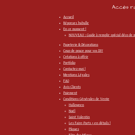
Accès ra
Accueil
Réponses bubulle
En ce moment !
NOUVEAU : Guide à remplir spécial déco de 
Papeterie & Décorations
Coup de pouce pour vos DIY
Créations à offrir
Portfolio
Contactez-moi !
Mentions Légales
FAQ
Avis Clients
Paiement
Conditions Générales de Vente
Halloween
Noël
Saint Valentin
Les Faire-Parts + en détails !
Pâques