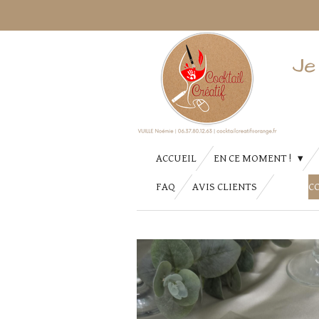
Passer
au
contenu
Je
principal
ACCUEIL
EN CE MOMENT !
FAQ
AVIS CLIENTS
C