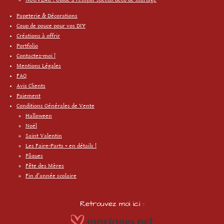
Papeterie & Décorations
Coup de pouce pour vos DIY
Créations à offrir
Portfolio
Contactez-moi !
Mentions Légales
FAQ
Avis Clients
Paiement
Conditions Générales de Vente
Halloween
Noël
Saint Valentin
Les Faire-Parts + en détails !
Pâques
Fête des Mères
Fin d'année scolaire
Retrouvez moi ici :