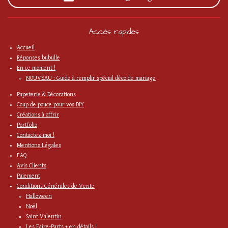
Accès rapides
Accueil
Réponses bubulle
En ce moment !
NOUVEAU : Guide à remplir spécial déco de mariage
Papeterie & Décorations
Coup de pouce pour vos DIY
Créations à offrir
Portfolio
Contactez-moi !
Mentions Légales
FAQ
Avis Clients
Paiement
Conditions Générales de Vente
Halloween
Noël
Saint Valentin
Les Faire-Parts + en détails !