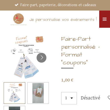
Faire-part, papeterie, décorations et cadeaux
Passer
au
contenu
Je personnalise vos événements !
principal
Faire-Part
personnalisé –
Format
"coupons"
1,00 €
Désactivé