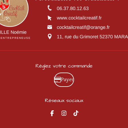
Réglez votre commande
Payer
Réseaux sociaux
F
I
T
a
n
i
c
s
k