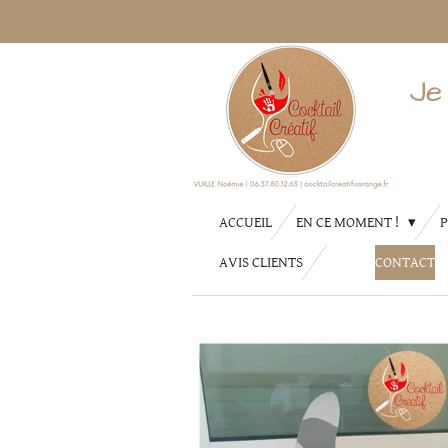
Passer
au
contenu
Je
principal
ACCUEIL
EN CE MOMENT !
P
AVIS CLIENTS
CONTACT