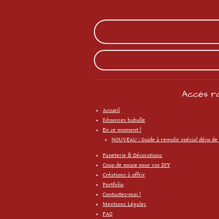
Accès ra
Accueil
Réponses bubulle
En ce moment !
NOUVEAU : Guide à remplir spécial déco de
Papeterie & Décorations
Coup de pouce pour vos DIY
Créations à offrir
Portfolio
Contactez-moi !
Mentions Légales
FAQ