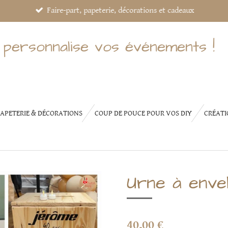
Faire-part, papeterie, décorations et cadeaux
 personnalise vos événements !
APETERIE & DÉCORATIONS
COUP DE POUCE POUR VOS DIY
CRÉATI
Urne à enve
40,00 €