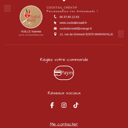
Réglez votre commande
Payer
Réseaux sociaux
F
I
T
a
n
i
c
s
k
e
t
T
Me contacter