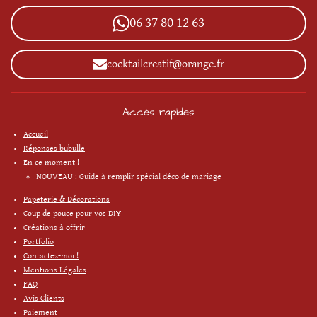
b
a
o
o
g
k
06 37 80 12 63
o
r
k
a
m
cocktailcreatif@orange.fr
Accès rapides
Accueil
Réponses bubulle
En ce moment !
NOUVEAU : Guide à remplir spécial déco de mariage
Papeterie & Décorations
Coup de pouce pour vos DIY
Créations à offrir
Portfolio
Contactez-moi !
Mentions Légales
FAQ
Avis Clients
Paiement