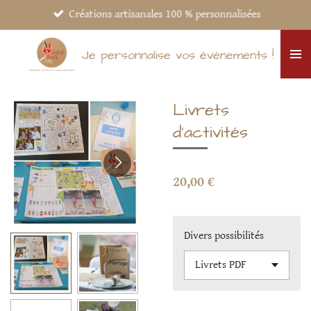
Créations artisanales 100 % personnalisées
Passer
au
contenu
Je personnalise vos événements !
principal
Livrets
d'activités
20,00 €
Divers possibilités