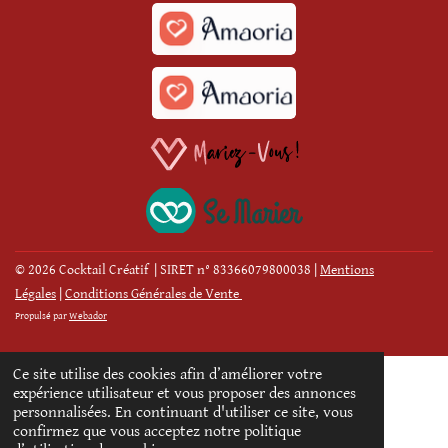
© 2026 Cocktail Créatif | SIRET n° 83366079800038
|
Mentions
Légales
|
Conditions Générales de Vente
Propulsé par
Webador
Ce site utilise des cookies afin d’améliorer votre
expérience utilisateur et vous proposer des annonces
personnalisées. En continuant d'utiliser ce site, vous
confirmez que vous acceptez notre politique