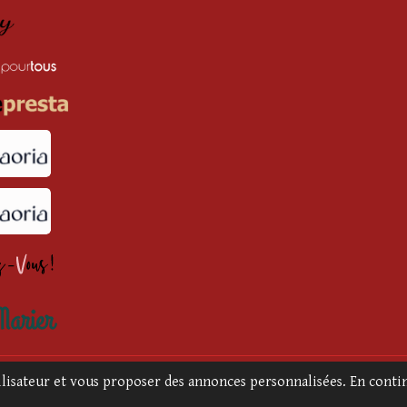
079800038
|
Mentions Légales
|
Conditions Générales de Vente
tilisateur et vous proposer des annonces personnalisées. En contin