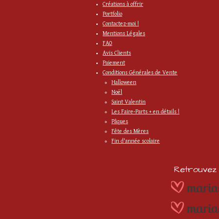
Créations à offrir
Portfolio
Contactez-moi !
Mentions Légales
FAQ
Avis Clients
Paiement
Conditions Générales de Vente
Halloween
Noël
Saint Valentin
Les Faire-Parts + en détails !
Pâques
Fête des Mères
Fin d'année scolaire
Retrouvez m