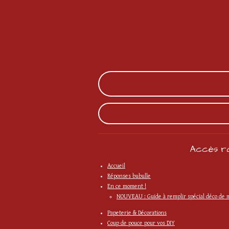
Accès ra
Accueil
Réponses bubulle
En ce moment !
NOUVEAU : Guide à remplir spécial déco de 
Papeterie & Décorations
Coup de pouce pour vos DIY