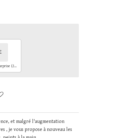
E
Remplis de surprise (28€)
ence, et malgré l'augmentation
res
, je vous propose à nouveau les
 peints à la main .