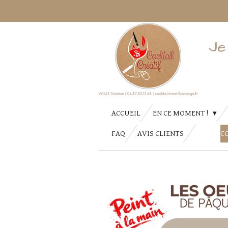
Passer
au
contenu
Je
principal
ACCUEIL
EN CE MOMENT !
FAQ
AVIS CLIENTS
C