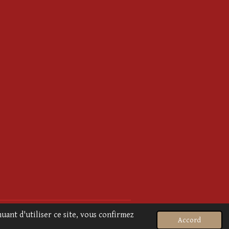
Propulsé par
Webador
uant d'utiliser ce site, vous confirmez
Accord