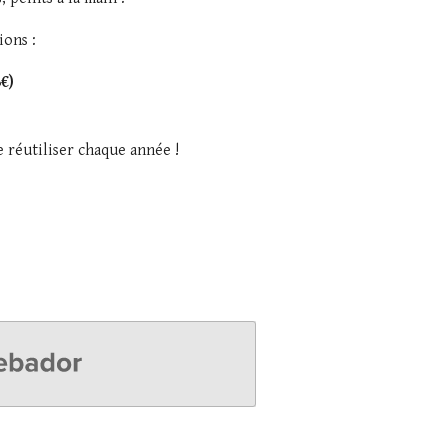
ions :
8€)
le réutiliser chaque année !
dor