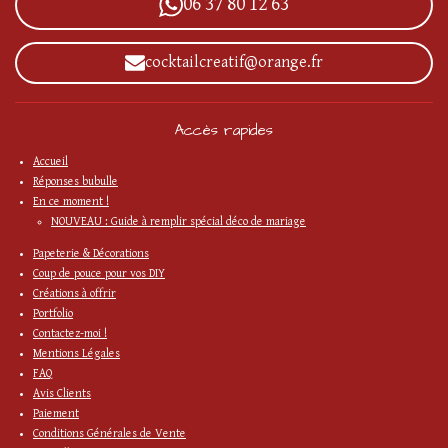
06 37 80 12 63
o
r
k
a
m
cocktailcreatif@orange.fr
Accès rapides
Accueil
Réponses bubulle
En ce moment !
NOUVEAU : Guide à remplir spécial déco de mariage
Papeterie & Décorations
Coup de pouce pour vos DIY
Créations à offrir
Portfolio
Contactez-moi !
Mentions Légales
FAQ
Avis Clients
Paiement
Conditions Générales de Vente