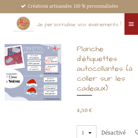
Créations artisanales 100 % personnalisées
Passer
au
contenu
Je personnalise vos événements !
principal
Planche
d'étiquettes
autocollantes (à
coller sur les
cadeaux)
4,50 €
Désactivé